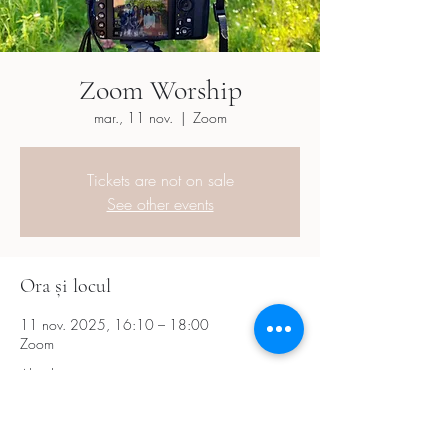
Zoom Worship
mar., 11 nov.
  |  
Zoom
Tickets are not on sale
See other events
Ora și locul
11 nov. 2025, 16:10 – 18:00
Zoom
Alte date
mar., 18 aug., 16:10
mar., 01 sept., 16:10