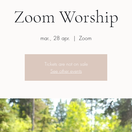
Zoom Worship
mar., 28 apr.
  |  
Zoom
Tickets are not on sale
See other events