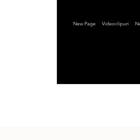
New Page
Videoclipuri
N