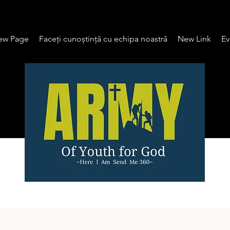
ew Page
Faceți cunoștință cu echipa noastră
New Link
Ev