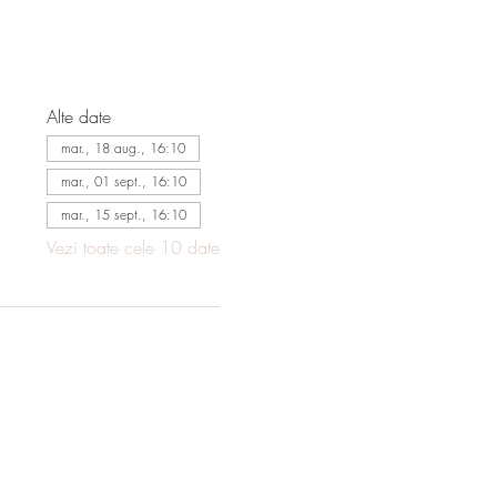
Alte date
mar., 18 aug., 16:10
mar., 01 sept., 16:10
mar., 15 sept., 16:10
Vezi toate cele 10 date