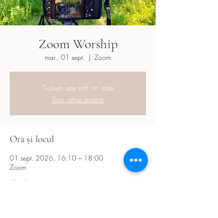
Zoom Worship
mar., 01 sept.
  |  
Zoom
Tickets are not on sale
See other events
Ora și locul
01 sept. 2026, 16:10 – 18:00
Zoom
Alte date
mar., 18 aug., 16:10
mar., 15 sept., 16:10