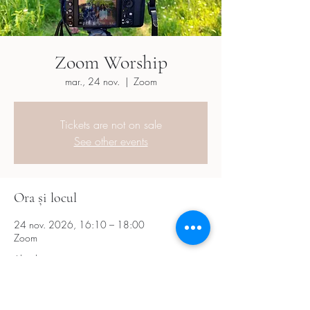
Zoom Worship
mar., 24 nov.
  |  
Zoom
Tickets are not on sale
See other events
Ora și locul
24 nov. 2026, 16:10 – 18:00
Zoom
Alte date
mar., 18 aug., 16:10
mar., 01 sept., 16:10