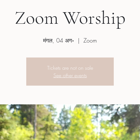
Zoom Worship
मंगल, 04 अग॰
  |  
Zoom
Tickets are not on sale
See other events