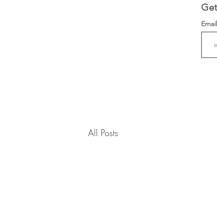
Get
Emai
All Posts