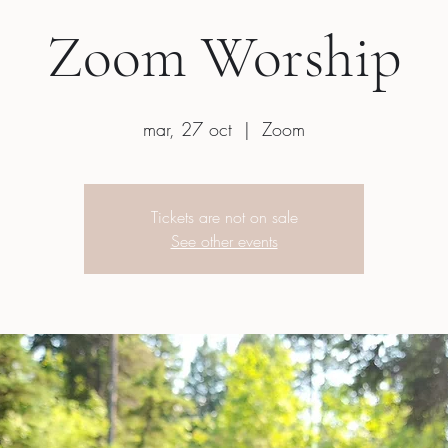
Zoom Worship
mar, 27 oct
  |  
Zoom
Tickets are not on sale
See other events