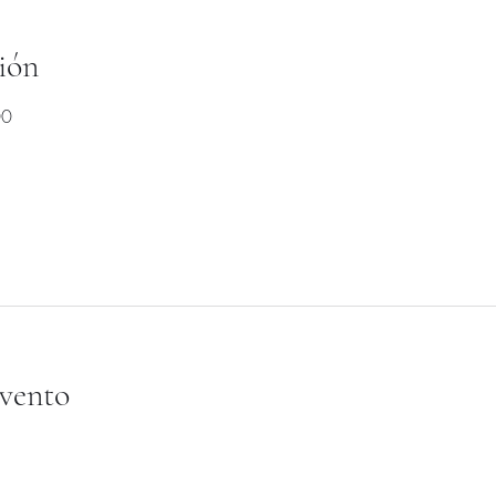
ión
00
evento